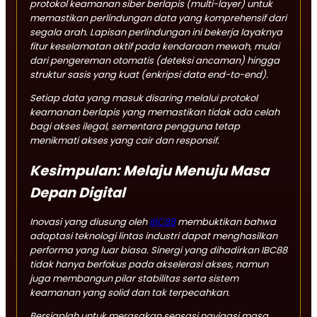
protokol keamanan siber berlapis (
multi-layer
) untuk
memastikan perlindungan data yang komprehensif dari
segala arah. Lapisan perlindungan ini bekerja layaknya
fitur keselamatan aktif pada kendaraan mewah, mulai
dari pengereman otomatis (deteksi ancaman) hingga
struktur sasis yang kuat (enkripsi data end-to-end).
Setiap data yang masuk disaring melalui protokol
keamanan berlapis yang memastikan tidak ada celah
bagi akses ilegal, sementara pengguna tetap
menikmati akses yang cair dan responsif.
Kesimpulan: Melaju Menuju Masa
Depan Digital
Inovasi yang diusung oleh
IBC88
membuktikan bahwa
adaptasi teknologi lintas industri dapat menghasilkan
performa yang luar biasa. Sinergi yang dihadirkan IBC88
tidak hanya berfokus pada akselerasi akses, namun
juga membangun pilar stabilitas serta sistem
keamanan yang solid dan tak terpecahkan.
Bersiaplah untuk merasakan sensasi navigasi masa