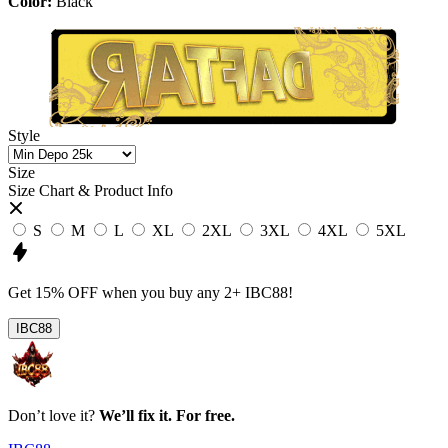
Color:
Black
Style
Size
Size Chart & Product Info
S
M
L
XL
2XL
3XL
4XL
5XL
Get
15% OFF
when you buy any
2+ IBC88
!
IBC88
Don’t love it?
We’ll fix it. For free.