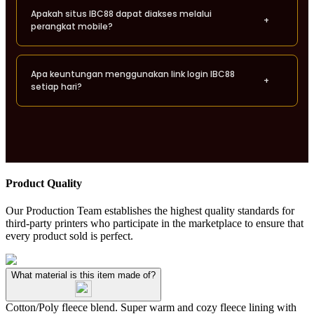
Proses pendaftaran akun di IBC88 sangat praktis dan efisien.
referensi utama akses link terbaru.
Apakah situs IBC88 dapat diakses melalui
Anda hanya perlu mengunjungi link resmi kami, klik tombol
+
perangkat mobile?
daftar, dan mengisi data yang diperlukan. Seluruh proses
registrasi didesain agar selesai dalam waktu kurang dari
satu menit, menjadikannya salah satu sistem pendaftaran
Tentu saja. IBC88 telah dioptimalkan secara penuh untuk
tercepat saat ini.
Apa keuntungan menggunakan link login IBC88
penggunaan perangkat mobile (smartphone) baik Android
+
setiap hari?
maupun iOS. Tampilan website yang responsif memastikan
Anda tetap bisa mengakses fitur login dan daftar dengan
nyaman, kapan saja dan di mana saja, tanpa perlu
Dengan menggunakan link login yang diperbarui secara
menurunkan performa kecepatan.
berkala, Anda tidak hanya terhindar dari pemblokiran akses,
tetapi juga mendapatkan jaminan koneksi yang lebih stabil.
Link resmi kami terhubung langsung ke server pusat
Pragmatic Play, sehingga memberikan pengalaman
Product Quality
pengguna yang jauh lebih mulus dan responsif dibanding link
pihak ketiga lainnya.
Our Production Team establishes the highest quality standards for
third-party printers who participate in the marketplace to ensure that
every product sold is perfect.
What material is this item made of?
Cotton/Poly fleece blend. Super warm and cozy fleece lining with