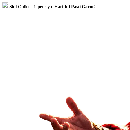
Slot
Online Terpercaya
Hari Ini Pasti Gacor!