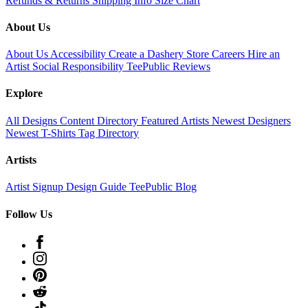
Refunds & Returns
Shipping Info
Size Chart
About Us
About Us
Accessibility
Create a Dashery Store
Careers
Hire an
Artist
Social Responsibility
TeePublic Reviews
Explore
All Designs
Content Directory
Featured Artists
Newest Designers
Newest T-Shirts
Tag Directory
Artists
Artist Signup
Design Guide
TeePublic Blog
Follow Us