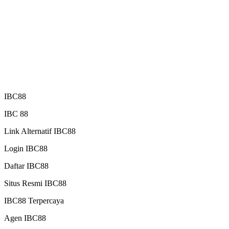
IBC88
IBC 88
Link Alternatif IBC88
Login IBC88
Daftar IBC88
Situs Resmi IBC88
IBC88 Terpercaya
Agen IBC88