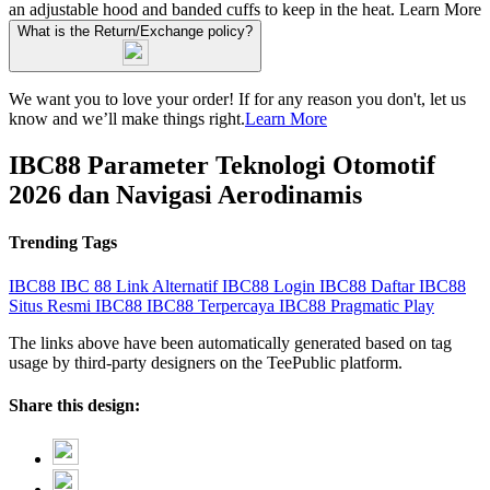
an adjustable hood and banded cuffs to keep in the heat.
Learn More
What is the Return/Exchange policy?
We want you to love your order! If for any reason you don't, let us
know and we’ll make things right.
Learn More
IBC88 Parameter Teknologi Otomotif
2026 dan Navigasi Aerodinamis
Trending Tags
IBC88
IBC 88
Link Alternatif IBC88
Login IBC88
Daftar IBC88
Situs Resmi IBC88
IBC88 Terpercaya
IBC88 Pragmatic Play
The links above have been automatically generated based on tag
usage by third-party designers on the TeePublic platform.
Share this design: