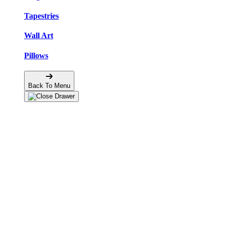
Tapestries
Wall Art
Pillows
Back To Menu